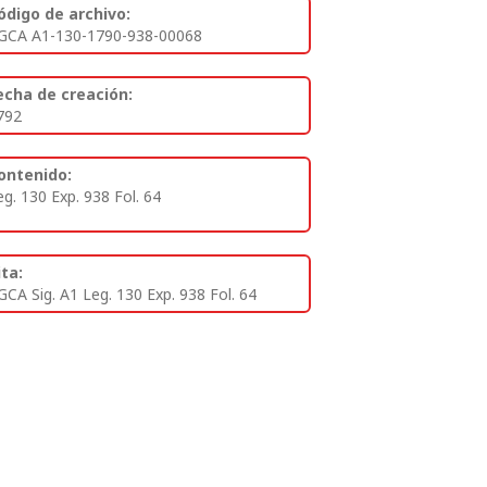
ódigo de archivo:
GCA A1-130-1790-938-00068
echa de creación:
792
ontenido:
eg. 130 Exp. 938 Fol. 64
ita:
GCA Sig. A1 Leg. 130 Exp. 938 Fol. 64