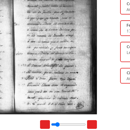
C
A
F
1
C
L
C
A