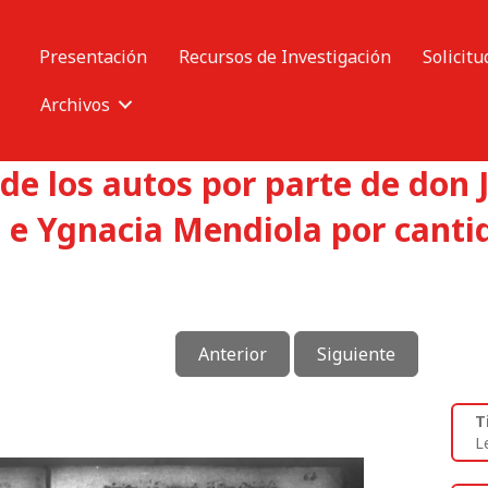
Presentación
Recursos de Investigación
Solicitu
Archivos
de los autos por parte de don 
s e Ygnacia Mendiola por canti
Anterior
Siguiente
T
L