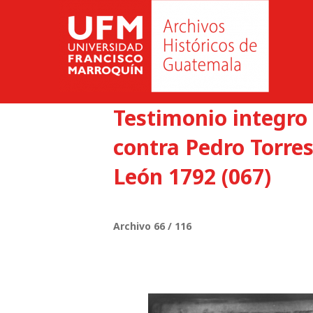
Testimonio integro 
contra Pedro Torre
León 1792 (067)
Archivo 66 / 116