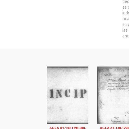
dec
es 
ind
oca
su 
las
ent
AGCA A1-140-1793-980-
AGCA A1-140-1793