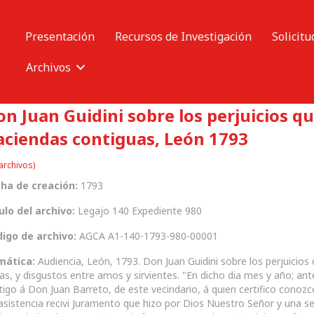
Presentación
Recursos de Investigación
Solicitu
Archivos
n Juan Guidini sobre los perjuicios qu
aciendas contiguas, León 1793
archivos)
ha de creación:
1793
ulo del archivo:
Legajo 140 Expediente 980
igo de archivo:
AGCA A1-140-1793-980-00001
mática:
Audiencia, León, 1793. Don Juan Guidini sobre los perjuicios 
as, y disgustos entre amos y sirvientes. "En dicho dia mes y año; ant
tigo á Don Juan Barreto, de este vecindario, á quien certifico conozc
asistencia recivi Juramento que hizo por Dios Nuestro Señor y una se