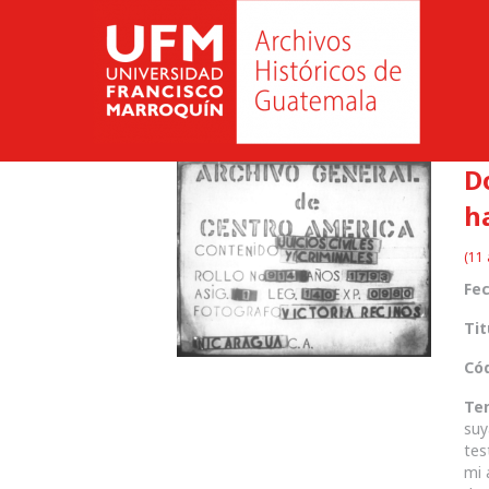
Do
h
(11 
Fec
Tit
Cód
Te
suy
tes
mi 