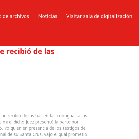
d de archivos
Noticias
Visitar sala de digitalización
e recibió de las
que recibió de las haciendas contiguas a las
e mi el dicho Juez presentó la parte por
o, Yo quien en presencia de los testigos de
ñal de su Santa Cruz, vajo el qual prometio