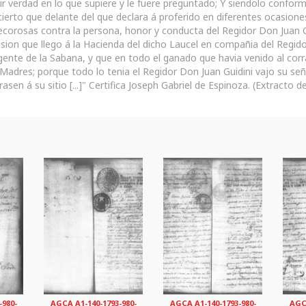
ir verdad en lo que supiere y le fuere preguntado; Y siendolo confor
cierto que delante del que declara á proferido en diferentes ocasion
ecorosas contra la persona, honor y conducta del Regidor Don Juan G
sion que llego á la Hacienda del dicho Laucel en compañia del Regidor
gente de la Sabana, y que en todo el ganado que havia venido al corra
 Madres; porque todo lo tenia el Regidor Don Juan Guidini vajo su señ
rasen á su sitio [...]" Certifica Joseph Gabriel de Espinoza. (Extracto del
-980-
AGCA A1-140-1793-980-
AGCA A1-140-1793-980-
AGCA