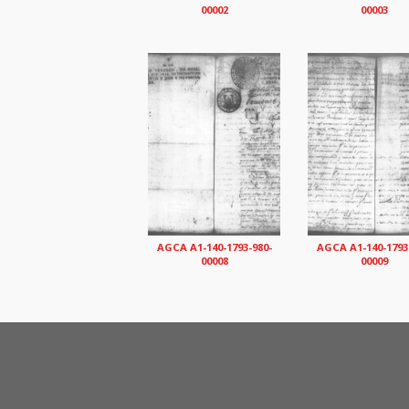
00002
00003
AGCA A1-140-1793-980-
AGCA A1-140-1793
00008
00009