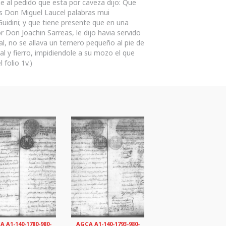
me al pedido que esta por caveza dijo: Que
es Don Miguel Laucel palabras mui
uidini; y que tiene presente que en una
 Don Joachin Sarreas, le dijo havia servido
l, no se allava un ternero pequeño al pie de
al y fierro, impidiendole a su mozo el que
 folio 1v.)
 A1-140-1780-980-
AGCA A1-140-1793-980-