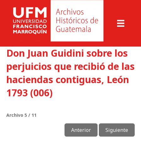
Don Juan Guidini sobre los
perjuicios que recibió de las
haciendas contiguas, León
1793 (006)
Archivo 5 / 11
Anterior
Siguiente