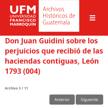
Don Juan Guidini sobre los
perjuicios que recibió de las
haciendas contiguas, León
1793 (004)
Archivo 3 / 11
Anterior
Siguiente