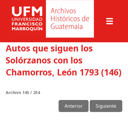
Autos que siguen los
Solórzanos con los
Chamorros, León 1793 (146)
Archivo 145 / 254
Anterior
Siguiente