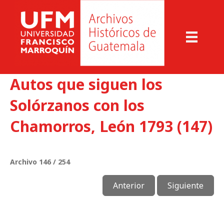
Autos que siguen los
Solórzanos con los
Chamorros, León 1793 (147)
Archivo 146 / 254
Anterior
Siguiente