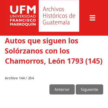
Autos que siguen los
Solórzanos con los
Chamorros, León 1793 (145)
Archivo 144 / 254
Anterior
Siguiente