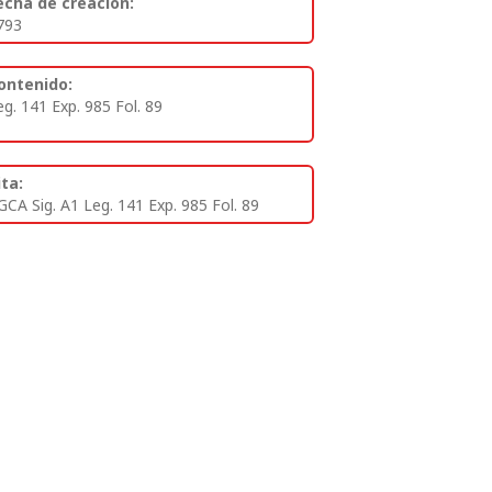
echa de creación:
793
ontenido:
eg. 141 Exp. 985 Fol. 89
ita:
GCA Sig. A1 Leg. 141 Exp. 985 Fol. 89