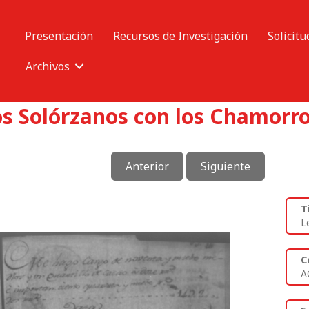
Presentación
Recursos de Investigación
Solicitu
Archivos
os Solórzanos con los Chamorro
Anterior
Siguiente
T
L
C
A