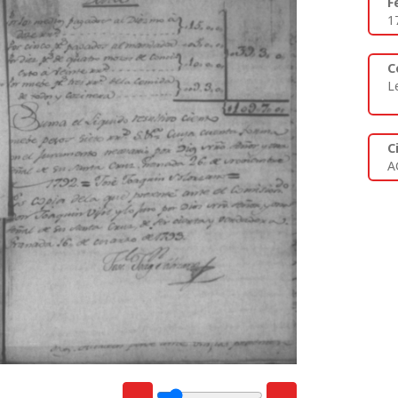
F
1
C
L
C
A