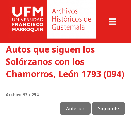
Autos que siguen los
Solórzanos con los
Chamorros, León 1793 (094)
Archivo 93 / 254
Anterior
Siguiente