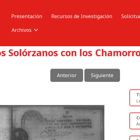
Presentación
Recursos de Investigación
Solicitu
Archivos
os Solórzanos con los Chamorro
Anterior
Siguiente
T
L
C
A