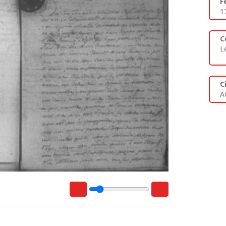
F
1
C
L
C
A