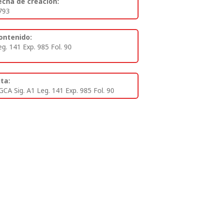
echa de creación:
793
ontenido:
eg. 141 Exp. 985 Fol. 90
ita:
GCA Sig. A1 Leg. 141 Exp. 985 Fol. 90