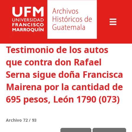
Testimonio de los autos
que contra don Rafael
Serna sigue doña Francisca
Mairena por la cantidad de
695 pesos, León 1790 (073)
Archivo 72 / 93