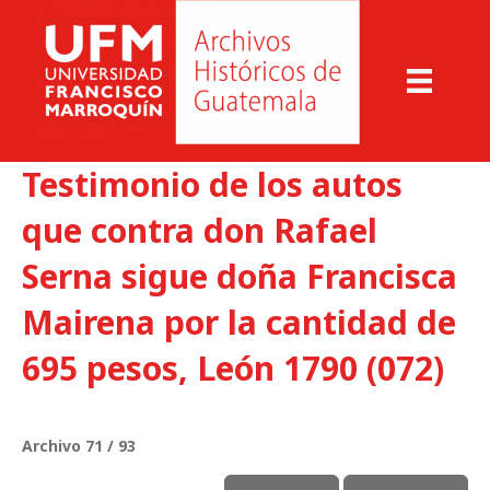
Testimonio de los autos
que contra don Rafael
Serna sigue doña Francisca
Mairena por la cantidad de
695 pesos, León 1790 (072)
Archivo 71 / 93