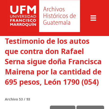
Testimonio de los autos
que contra don Rafael
Serna sigue doña Francisca
Mairena por la cantidad de
695 pesos, León 1790 (054)
Archivo 53 / 93