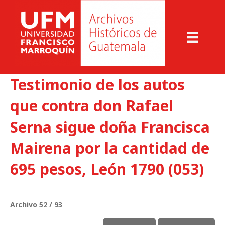
Testimonio de los autos
que contra don Rafael
Serna sigue doña Francisca
Mairena por la cantidad de
695 pesos, León 1790 (053)
Archivo 52 / 93