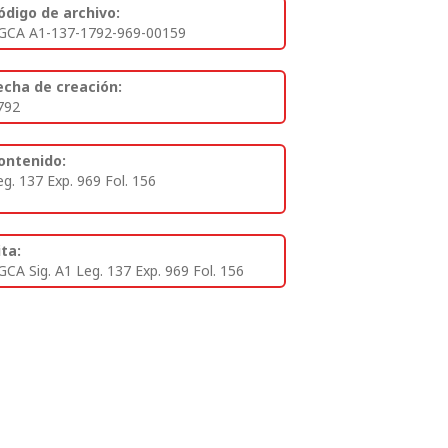
ódigo de archivo:
GCA A1-137-1792-969-00159
echa de creación:
792
ontenido:
eg. 137 Exp. 969 Fol. 156
ita:
GCA Sig. A1 Leg. 137 Exp. 969 Fol. 156