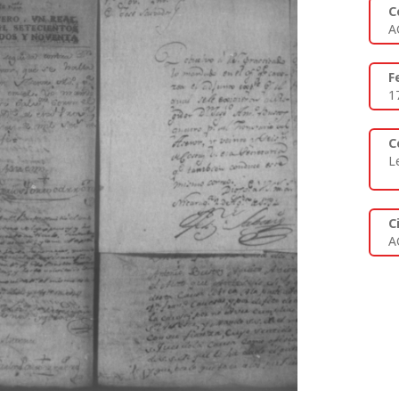
C
A
F
1
C
L
C
A