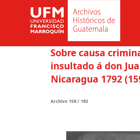
Sobre causa crimina
insultado á don Ju
Nicaragua 1792 (15
Archivo 158 / 183