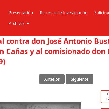
Presentación
Recursos de Investigación
Solicitu
Archivos
l contra don José Antonio Bust
an Cañas y al comisionado don 
9)
Anterior
Siguiente
T
L