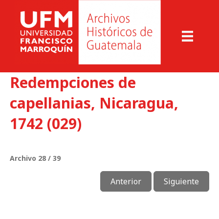
Redempciones de
capellanias, Nicaragua,
1742 (029)
Archivo 28 / 39
Anterior
Siguiente