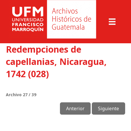
Redempciones de
capellanias, Nicaragua,
1742 (028)
Archivo 27 / 39
Anterior
Siguiente