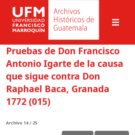
Pruebas de Don Francisco
Antonio Igarte de la causa
que sigue contra Don
Raphael Baca, Granada
1772 (015)
Archivo 14 / 25