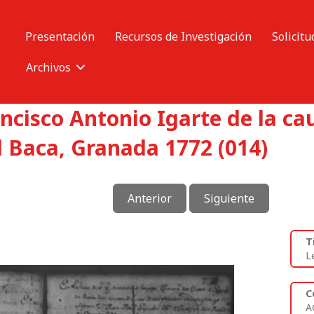
Presentación
Recursos de Investigación
Solicitu
Archivos
ncisco Antonio Igarte de la ca
 Baca, Granada 1772 (014)
Anterior
Siguiente
T
L
C
A