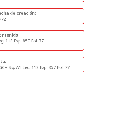
echa de creación:
772
ontenido:
eg. 118 Exp. 857 Fol. 77
ita:
GCA Sig. A1 Leg. 118 Exp. 857 Fol. 77