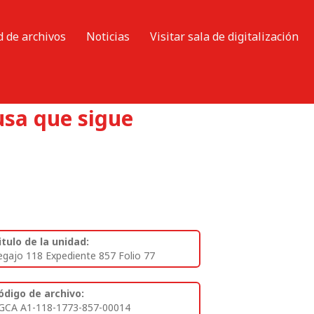
d de archivos
Noticias
Visitar sala de digitalización
usa que sigue
itulo de la unidad:
egajo 118 Expediente 857 Folio 77
ódigo de archivo:
GCA A1-118-1773-857-00014