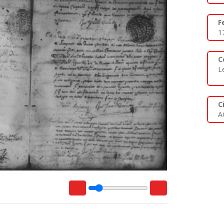
F
1
C
L
C
A