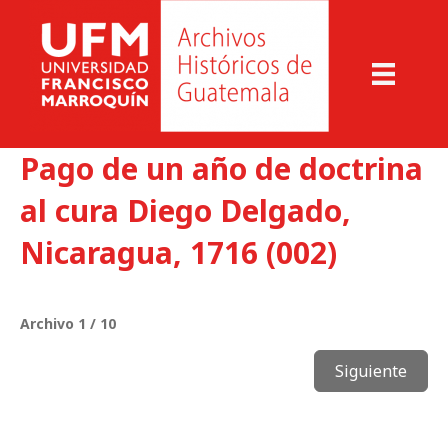
Pago de un año de doctrina
al cura Diego Delgado,
Nicaragua, 1716 (002)
Archivo 1 / 10
Siguiente