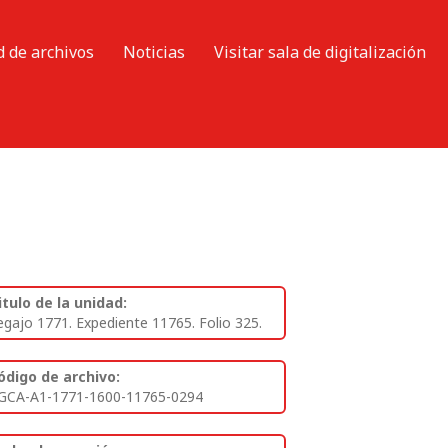
d de archivos
Noticias
Visitar sala de digitalización
itulo de la unidad:
egajo 1771. Expediente 11765. Folio 325.
ódigo de archivo:
GCA-A1-1771-1600-11765-0294