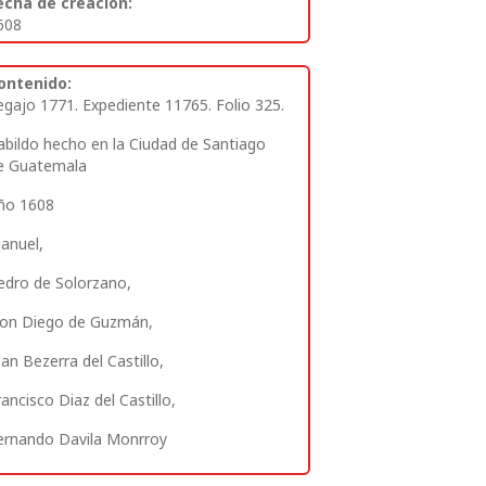
echa de creación:
608
ontenido:
egajo 1771. Expediente 11765. Folio 325.
abildo hecho en la Ciudad de Santiago
e Guatemala
ño 1608
anuel,
edro de Solorzano,
on Diego de Guzmán,
oan Bezerra del Castillo,
rancisco Diaz del Castillo,
ernando Davila Monrroy