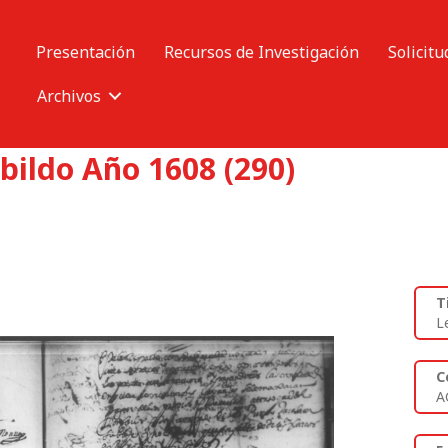
Presentación
Recursos de Investigación
Solicitu
Archivos
bildo Año 1608 (290)
T
L
C
A