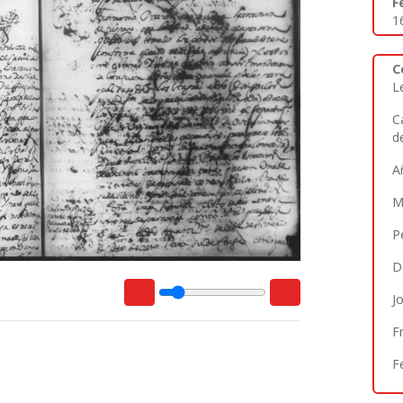
F
1
C
L
C
d
A
M
P
D
J
F
F