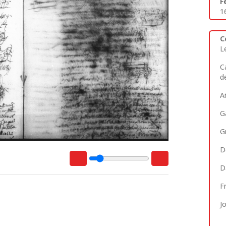
F
1
C
L
C
d
A
G
G
D
D
F
J