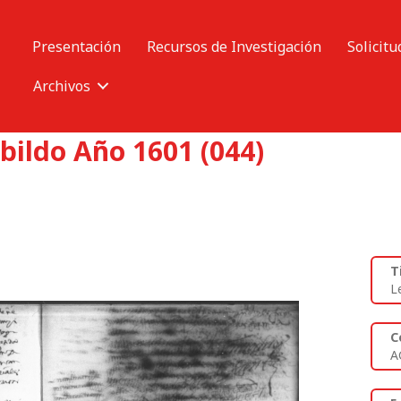
Presentación
Recursos de Investigación
Solicitu
Archivos
bildo Año 1601 (044)
T
L
C
A