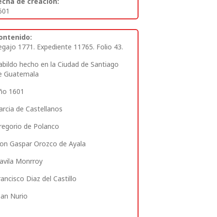
echa de creación:
601
ontenido:
egajo 1771. Expediente 11765. Folio 43.
abildo hecho en la Ciudad de Santiago
e Guatemala
ño 1601
arcia de Castellanos
regorio de Polanco
on Gaspar Orozco de Ayala
avila Monrroy
rancisco Diaz del Castillo
oan Nurio