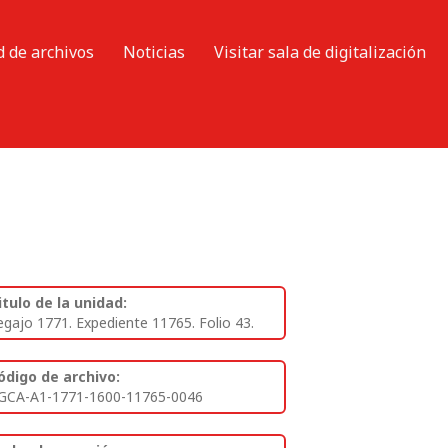
d de archivos
Noticias
Visitar sala de digitalización
itulo de la unidad:
egajo 1771. Expediente 11765. Folio 43.
ódigo de archivo:
GCA-A1-1771-1600-11765-0046