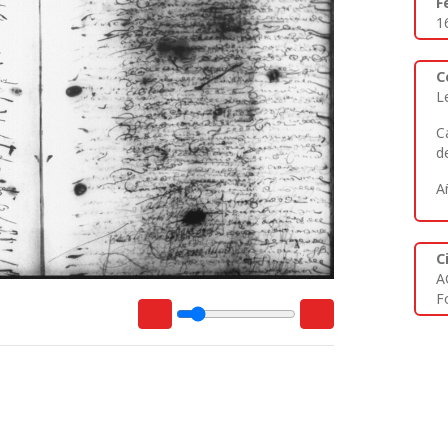
F
1
C
L
C
d
A
C
A
Fo