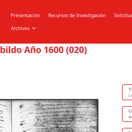
Presentación
Recursos de Investigación
Solicitu
Archivos
bildo Año 1600 (020)
T
L
C
A