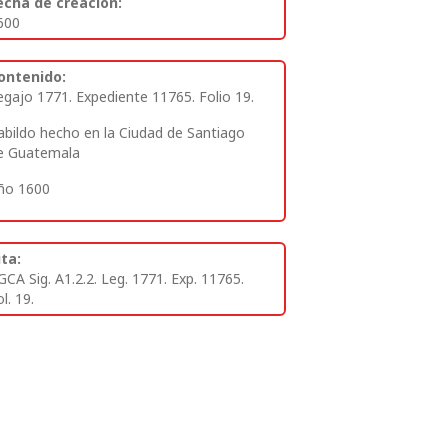
echa de creación:
600
ontenido:
egajo 1771. Expediente 11765. Folio 19.
abildo hecho en la Ciudad de Santiago
e Guatemala
ño 1600
ita:
GCA Sig. A1.2.2. Leg. 1771. Exp. 11765.
l. 19.