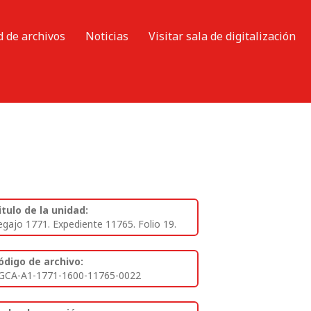
d de archivos
Noticias
Visitar sala de digitalización
itulo de la unidad:
egajo 1771. Expediente 11765. Folio 19.
ódigo de archivo:
GCA-A1-1771-1600-11765-0022