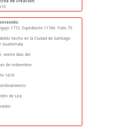
echa de creación:
610
ontenido:
egajo 1772. Expediente 11766. Folio 75.
abildo hecho en la Ciudad de Santiago
e Guatemala
n veinte dias
del
es de nobiembre
ño 1610
ombramiento
edro de Lira
exidor