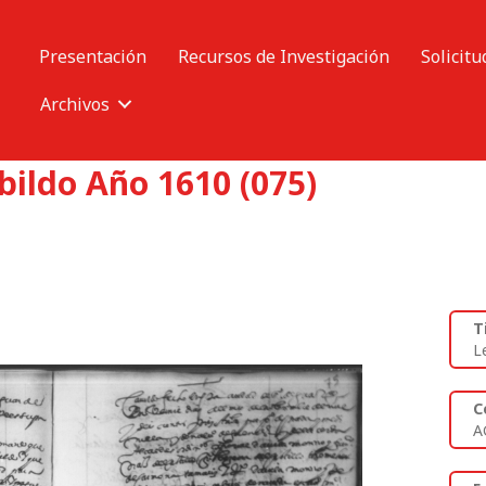
Presentación
Recursos de Investigación
Solicitu
Archivos
bildo Año 1610 (075)
T
L
C
A