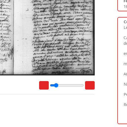
F
1
C
L
C
d
e
m
A
N
P
R