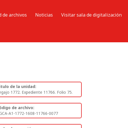
d de archivos
Noticias
Visitar sala de digitalización
itulo de la unidad:
egajo 1772. Expediente 11766. Folio 75.
ódigo de archivo:
GCA-A1-1772-1608-11766-0077