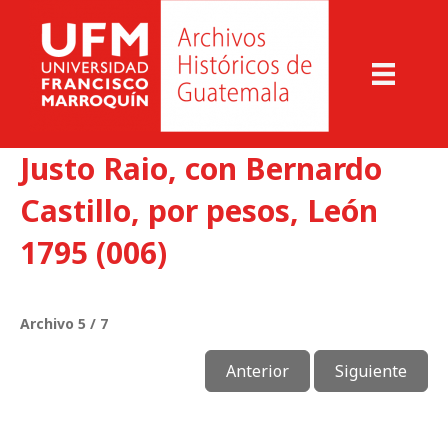
Justo Raio, con Bernardo
Castillo, por pesos, León
1795 (006)
Archivo 5 / 7
Anterior
Siguiente