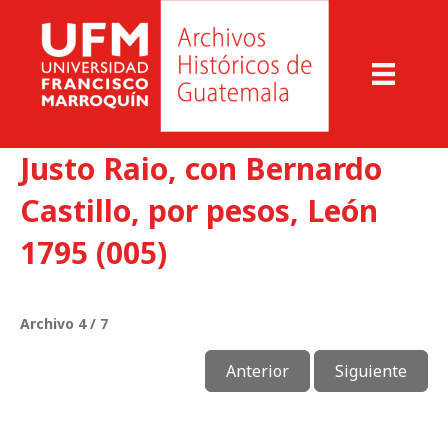
Justo Raio, con Bernardo
Castillo, por pesos, León
1795 (005)
Archivo 4 / 7
Anterior
Siguiente