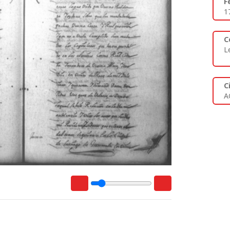
F
1
C
L
C
A