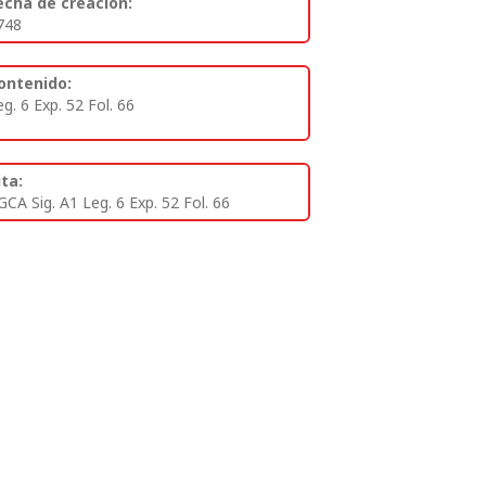
echa de creación:
748
ontenido:
eg. 6 Exp. 52 Fol. 66
ita:
GCA Sig. A1 Leg. 6 Exp. 52 Fol. 66