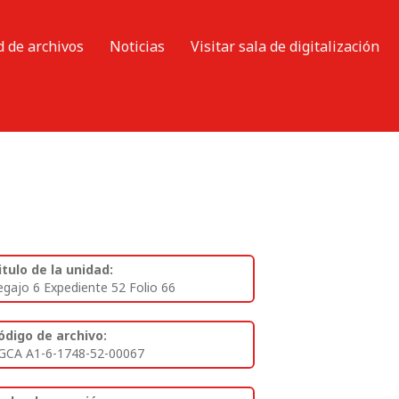
d de archivos
Noticias
Visitar sala de digitalización
itulo de la unidad:
egajo 6 Expediente 52 Folio 66
ódigo de archivo:
GCA A1-6-1748-52-00067