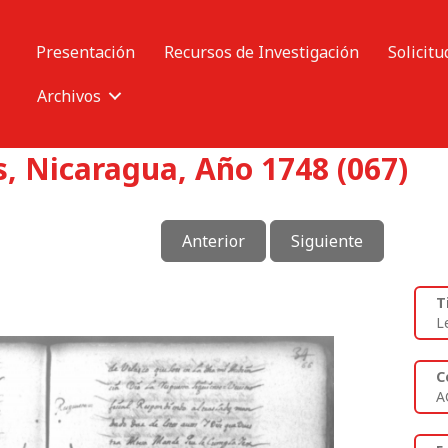
Presentación
Recursos de Investigación
Solicitu
Archivos
s, Nicaragua, Año 1748 (067)
Anterior
Siguiente
T
L
C
A