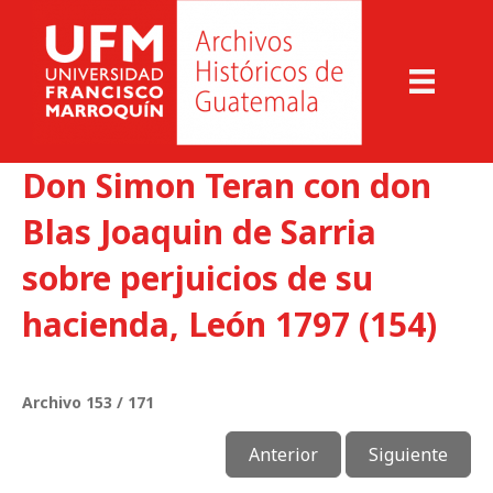
Don Simon Teran con don
Blas Joaquin de Sarria
sobre perjuicios de su
hacienda, León 1797 (154)
Archivo 153 / 171
Anterior
Siguiente