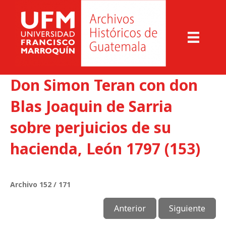
Don Simon Teran con don
Blas Joaquin de Sarria
sobre perjuicios de su
hacienda, León 1797 (153)
Archivo 152 / 171
Anterior
Siguiente