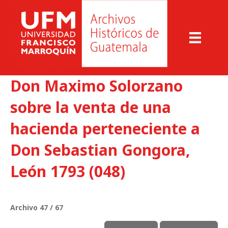
Don Maximo Solorzano
sobre la venta de una
hacienda perteneciente a
Don Sebastian Gongora,
León 1793 (048)
Archivo 47 / 67