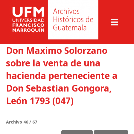
Don Maximo Solorzano
sobre la venta de una
hacienda perteneciente a
Don Sebastian Gongora,
León 1793 (047)
Archivo 46 / 67