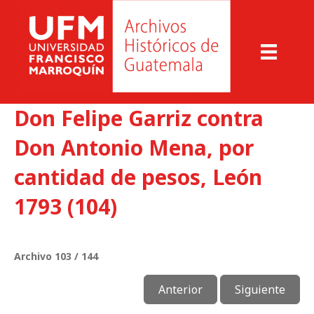
Don Felipe Garriz contra
Don Antonio Mena, por
cantidad de pesos, León
1793 (104)
Archivo 103 / 144
Anterior
Siguiente