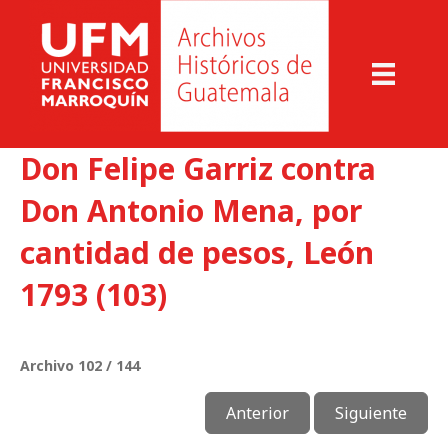
Don Felipe Garriz contra
Don Antonio Mena, por
cantidad de pesos, León
1793 (103)
Archivo 102 / 144
Anterior
Siguiente