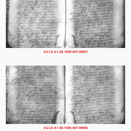
AGCA A1-88-1690-697-00007
AGCA A1-88-1690-697-00008