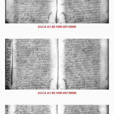
AGCA A1-88-1690-697-00005
AGCA A1-88-1690-697-00006