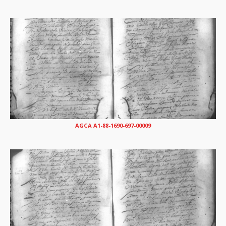
AGCA A1-88-1690-697-00009