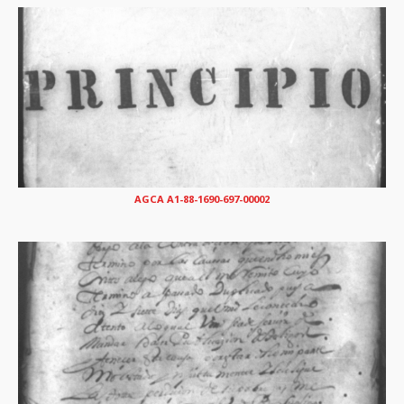
AGCA A1-88-1690-697-00002