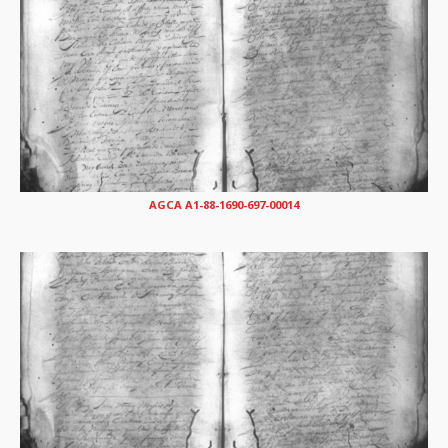
AGCA A1-88-1690-697-00014