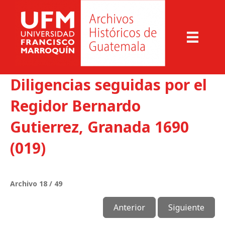
Diligencias seguidas por el
Regidor Bernardo
Gutierrez, Granada 1690
(019)
Archivo 18 / 49
Anterior
Siguiente