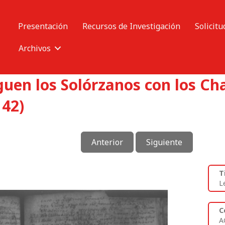
Presentación
Recursos de Investigación
Solicitu
Archivos
iguen los Solórzanos con los C
142)
Anterior
Siguiente
T
L
C
A