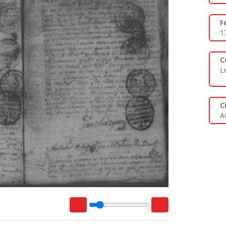
F
1
C
L
C
A