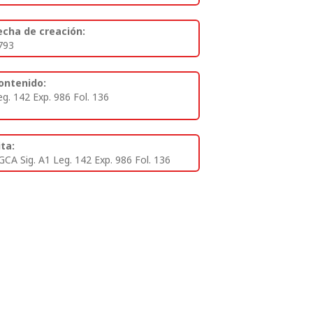
echa de creación:
793
ontenido:
eg. 142 Exp. 986 Fol. 136
ita:
GCA Sig. A1 Leg. 142 Exp. 986 Fol. 136