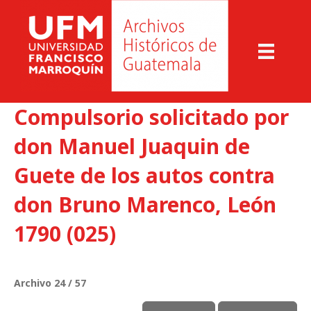
Compulsorio solicitado por
don Manuel Juaquin de
Guete de los autos contra
don Bruno Marenco, León
1790 (025)
Archivo 24 / 57