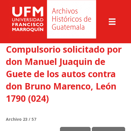
Compulsorio solicitado por
don Manuel Juaquin de
Guete de los autos contra
don Bruno Marenco, León
1790 (024)
Archivo 23 / 57