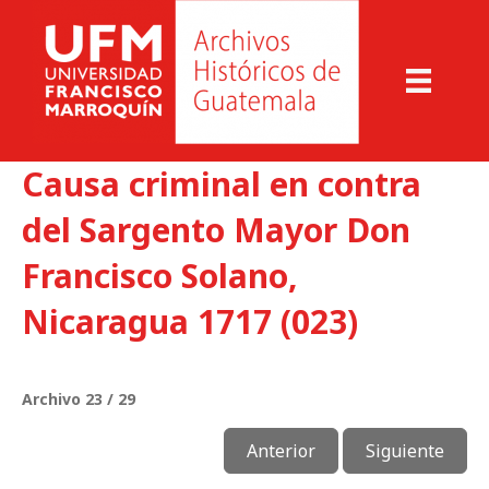
Causa criminal en contra
del Sargento Mayor Don
Francisco Solano,
Nicaragua 1717 (023)
Archivo 23 / 29
Anterior
Siguiente