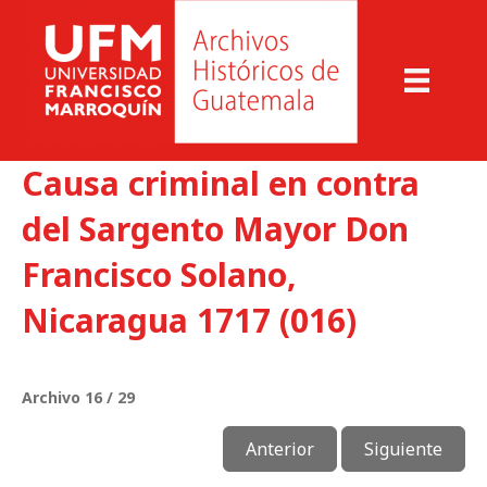
Causa criminal en contra
del Sargento Mayor Don
Francisco Solano,
Nicaragua 1717 (016)
Archivo 16 / 29
Anterior
Siguiente