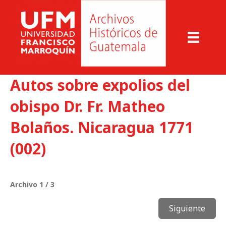
Autos sobre expolios del
obispo Dr. Fr. Matheo
Bolaños. Nicaragua 1771
(002)
Archivo 1 / 3
Siguiente