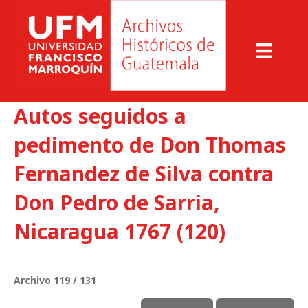
Autos seguidos a
pedimento de Don Thomas
Fernandez de Silva contra
Don Pedro de Sarria,
Nicaragua 1767 (120)
Archivo 119 / 131