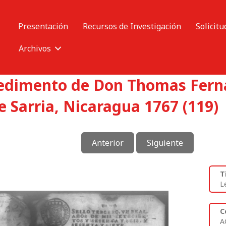
Presentación
Recursos de Investigación
Solicitu
Archivos
pedimento de Don Thomas Ferna
 Sarria, Nicaragua 1767 (119)
Anterior
Siguiente
T
L
C
A