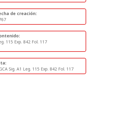
echa de creación:
767
ontenido:
eg. 115 Exp. 842 Fol. 117
ita:
GCA Sig. A1 Leg. 115 Exp. 842 Fol. 117