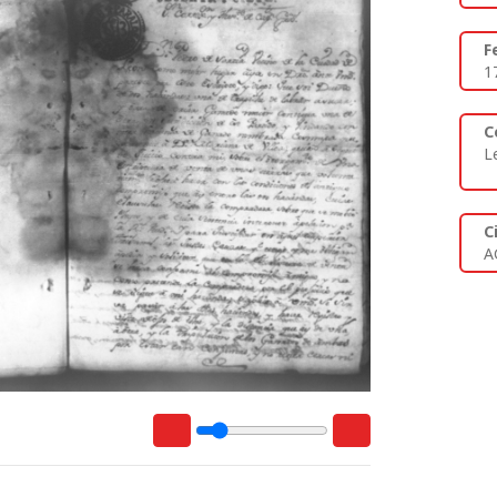
F
1
C
L
C
A