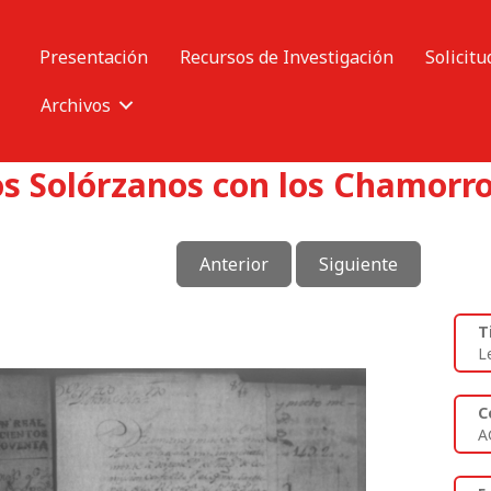
Presentación
Recursos de Investigación
Solicitu
Archivos
os Solórzanos con los Chamorro
Anterior
Siguiente
T
L
C
A