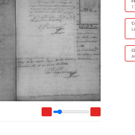
F
1
C
L
C
A