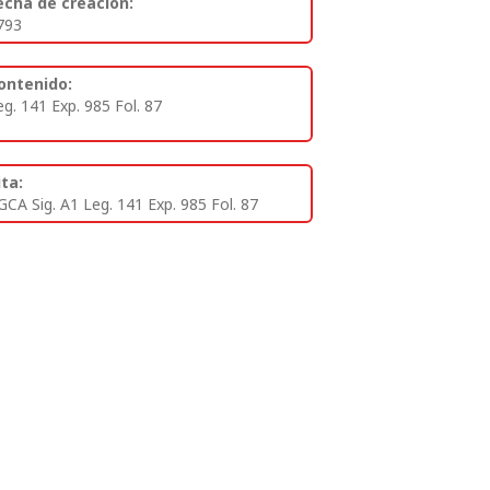
echa de creación:
793
ontenido:
eg. 141 Exp. 985 Fol. 87
ita:
GCA Sig. A1 Leg. 141 Exp. 985 Fol. 87