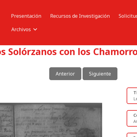
Presentación
Recursos de Investigación
Solicitu
Archivos
os Solórzanos con los Chamorro
Anterior
Siguiente
T
L
C
A