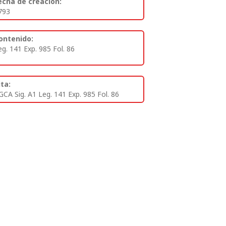
echa de creación:
793
ontenido:
eg. 141 Exp. 985 Fol. 86
ita:
GCA Sig. A1 Leg. 141 Exp. 985 Fol. 86