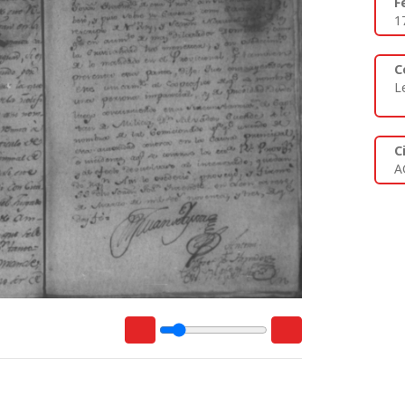
F
1
C
L
C
A