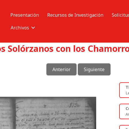
Presentación
Recursos de Investigación
Solicitu
Archivos
os Solórzanos con los Chamorro
Anterior
Siguiente
T
L
C
A