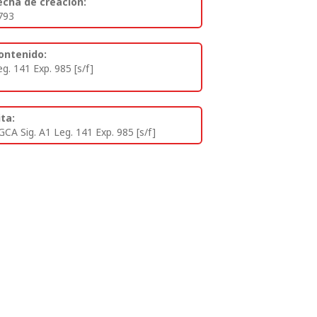
echa de creación:
793
ontenido:
eg. 141 Exp. 985 [s/f]
ita:
GCA Sig. A1 Leg. 141 Exp. 985 [s/f]