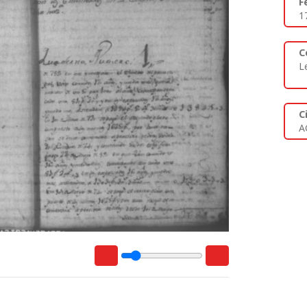
F
1
C
L
C
A