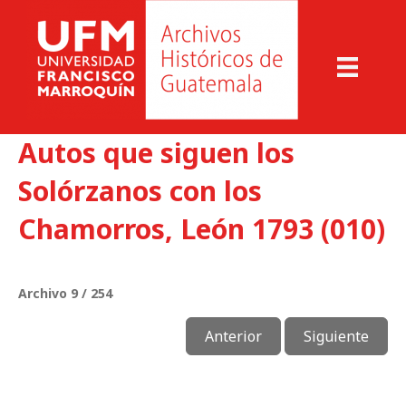
Autos que siguen los
Solórzanos con los
Chamorros, León 1793 (010)
Archivo 9 / 254
Anterior
Siguiente