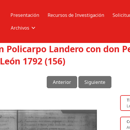
Presentación
Recursos de Investigación
Solicitu
Archivos
n Policarpo Landero con don Pe
León 1792 (156)
Anterior
Siguiente
T
L
C
A