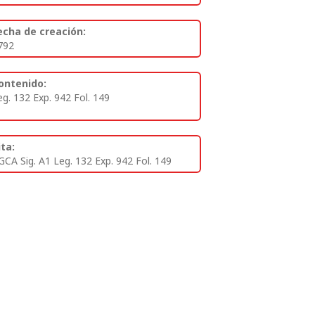
echa de creación:
792
ontenido:
eg. 132 Exp. 942 Fol. 149
ita:
GCA Sig. A1 Leg. 132 Exp. 942 Fol. 149