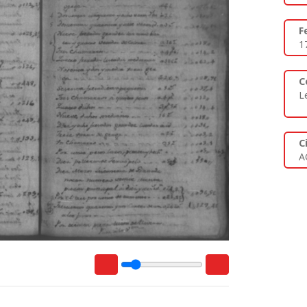
F
1
C
L
C
A