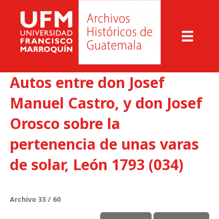
Autos entre don Josef
Manuel Castro, y don Josef
Orosco sobre la
pertenencia de unas varas
de solar, León 1793 (034)
Archivo 33 / 60