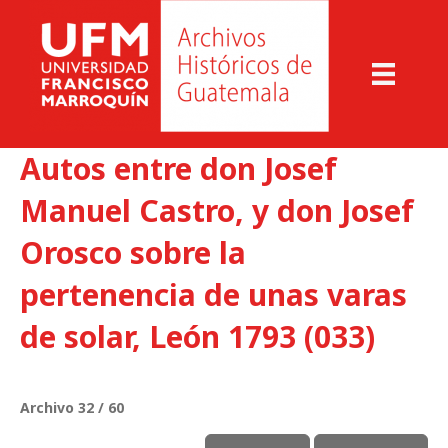
Autos entre don Josef
Manuel Castro, y don Josef
Orosco sobre la
pertenencia de unas varas
de solar, León 1793 (033)
Archivo 32 / 60